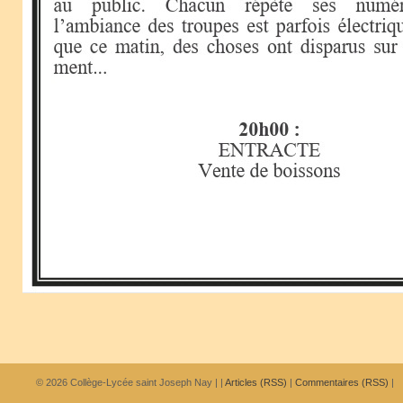
© 2026
Collège-Lycée saint Joseph Nay
|
|
Articles (RSS)
|
Commentaires (RSS)
|