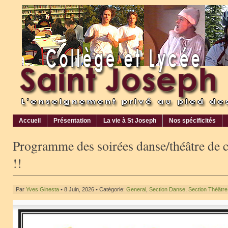
Accueil
Présentation
La vie à St Joseph
Nos spécificités
Programme des soirées danse/théâtre de c
!!
Par
Yves Ginesta
• 8 Juin, 2026 • Catégorie:
General
,
Section Danse
,
Section Théâtre