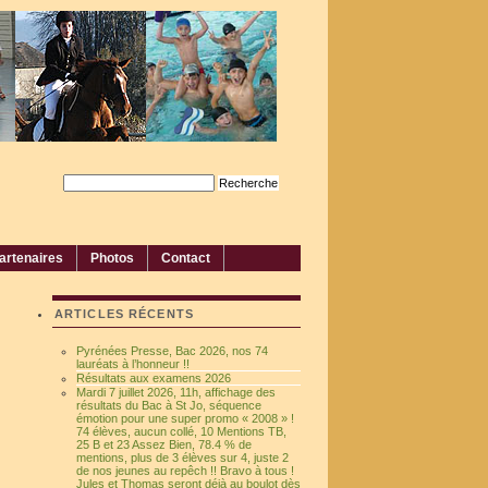
artenaires
Photos
Contact
ARTICLES RÉCENTS
Pyrénées Presse, Bac 2026, nos 74
lauréats à l’honneur !!
Résultats aux examens 2026
Mardi 7 juillet 2026, 11h, affichage des
résultats du Bac à St Jo, séquence
émotion pour une super promo « 2008 » !
74 élèves, aucun collé, 10 Mentions TB,
25 B et 23 Assez Bien, 78.4 % de
mentions, plus de 3 élèves sur 4, juste 2
de nos jeunes au repêch !! Bravo à tous !
Jules et Thomas seront déjà au boulot dès