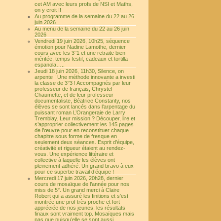
cet AM avec leurs profs de NSI et Maths,
on y croit !!
Au programme de la semaine du 22 au 26
juin 2026
Au menu de la semaine du 22 au 26 juin
2026
Vendredi 19 juin 2026, 10h25, séquence
émotion pour Nadine Lamothe, dernier
cours avec les 3°1 et une retraite bien
méritée, temps festif, cadeaux et tortilla
espanola…..
Jeudi 18 juin 2026, 11h30, Silence, on
arpente ! Une méthode innovante a investi
la classe de 3°3 ! Accompagnés par leur
professeur de français, Chrystel
Chaumette, et de leur professeur
documentaliste, Béatrice Constanty, nos
élèves se sont lancés dans l’arpentage du
puissant roman L’Orangeraie de Larry
Tremblay. Leur mission ? Découper, lire et
s’approprier collectivement les 145 pages
de l’œuvre pour en reconstituer chaque
chapitre sous forme de fresque en
seulement deux séances. Esprit d’équipe,
créativité et rigueur étaient au rendez-
vous. Une expérience littéraire et
collective à laquelle les élèves ont
pleinement adhéré. Un grand bravo à eux
pour ce superbe travail d’équipe !
Mercredi 17 juin 2026, 20h28, dernier
cours de mosaïque de l’année pour nos
miss de 5°. Un grand merci à Claire
Robert qui a assuré les finitions et s’est
montrée une prof très proche et fort
appréciée de nos jeunes, les résultats
finaux sont vraiment top. Mosaïques mais
pas que puisqu’elle se sont aussi