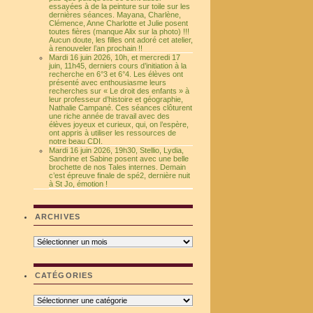
essayées à de la peinture sur toile sur les
dernières séances. Mayana, Charlène,
Clémence, Anne Charlotte et Julie posent
toutes fières (manque Alix sur la photo) !!!
Aucun doute, les filles ont adoré cet atelier,
à renouveler l’an prochain !!
Mardi 16 juin 2026, 10h, et mercredi 17
juin, 11h45, derniers cours d’initiation à la
recherche en 6°3 et 6°4. Les élèves ont
présenté avec enthousiasme leurs
recherches sur « Le droit des enfants » à
leur professeur d’histoire et géographie,
Nathalie Campané. Ces séances clôturent
une riche année de travail avec des
élèves joyeux et curieux, qui, on l’espère,
ont appris à utiliser les ressources de
notre beau CDI.
Mardi 16 juin 2026, 19h30, Stellio, Lydia,
Sandrine et Sabine posent avec une belle
brochette de nos Tales internes. Demain
c’est épreuve finale de spé2, dernière nuit
à St Jo, émotion !
ARCHIVES
Archives
CATÉGORIES
Catégories