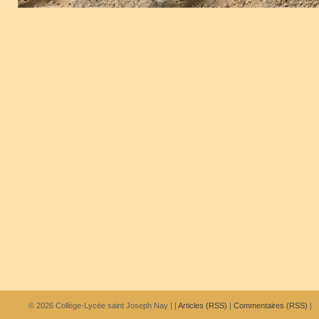
© 2026
Collège-Lycée saint Joseph Nay
|
|
Articles (RSS)
|
Commentaires (RSS)
|