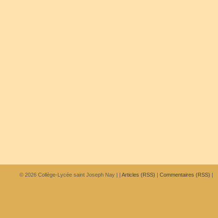
© 2026
Collège-Lycée saint Joseph Nay
|
|
Articles (RSS)
|
Commentaires (RSS)
|