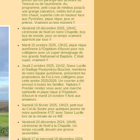
jeunes qui ont participé aux activités du
Teencat ou de l’aumônerie. Au
programme, petit coup de minibus jusqu’à
une grange salvatrice, météo bof et pas
très chaud, superbe coin en hauteur face
aux Pyrénées, pique nique, jeux et
prières. Vraiment un bon moment !!
Vendredi 19 décembre 2025, 10h42,
cérémonie de Noël en notre Chapelle, bcp
bcp de monde, pour un temps vraiment
apprécié par tous !!
Mardi 15 octobre 2025, 13h10, pique nique
aumônerie à l’Oppidum d’Asson pour nos
collégiens avec un super témoignage de
nos grands Nathanael et Baptiste. C’était
super, vraiment !!
Jeudi 2 octobre 2025, 11h32, Soeur Lucille
et Nadège Poueymirou Bouchet, membres
de notre équipe aumônerie, présentent les
propositions de Foi à nos collégiens pour
cette année 2025/2026. Un courrier a été
envoyé à toutes les familles. Yapluka !!
Premier rendez vous avec une marche
spirituelle et pique nique à l’Oppidum
d’Asson le mardi 14 octobre !! Avis aux
amateurs.
Samedi 15 février 2025, 14h23, petit tour
au Col du Soulor pour quelques jeunes de
notre aumônerie 4°/3° avec Soeur Lucille
lors de la retraite de ce WE
Vendredi 20 décembre 2024, 10h48,
cérémonie de Noël à la Chapelle. Un
temps recueilli, devant une grosse
assemblée.
Mardi 17 et mercredi 18 décembre 2024,