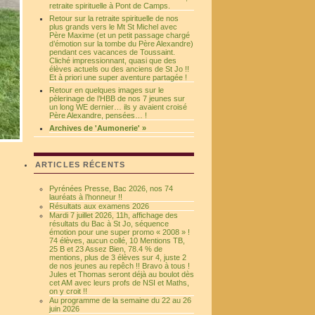
retraite spirituelle à Pont de Camps.
Retour sur la retraite spirituelle de nos
plus grands vers le Mt St Michel avec
Père Maxime (et un petit passage chargé
d’émotion sur la tombe du Père Alexandre)
pendant ces vacances de Toussaint.
Cliché impressionnant, quasi que des
élèves actuels ou des anciens de St Jo !!
Et à priori une super aventure partagée !
Retour en quelques images sur le
pèlerinage de l’HBB de nos 7 jeunes sur
un long WE dernier… ils y avaient croisé
Père Alexandre, pensées… !
Archives de 'Aumonerie' »
ARTICLES RÉCENTS
Pyrénées Presse, Bac 2026, nos 74
lauréats à l’honneur !!
Résultats aux examens 2026
Mardi 7 juillet 2026, 11h, affichage des
résultats du Bac à St Jo, séquence
émotion pour une super promo « 2008 » !
74 élèves, aucun collé, 10 Mentions TB,
25 B et 23 Assez Bien, 78.4 % de
mentions, plus de 3 élèves sur 4, juste 2
de nos jeunes au repêch !! Bravo à tous !
Jules et Thomas seront déjà au boulot dès
cet AM avec leurs profs de NSI et Maths,
on y croit !!
Au programme de la semaine du 22 au 26
juin 2026