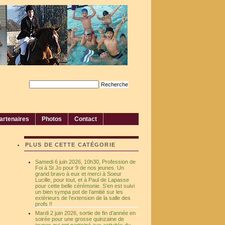
artenaires
Photos
Contact
PLUS DE CETTE CATÉGORIE
Samedi 6 juin 2026, 10h30, Profession de
Foi à St Jo pour 9 de nos jeunes. Un
grand bravo à eux et merci à Soeur
Lucille, pour tout, et à Paul de Lapasse
pour cette belle cérémonie. S’en est suivi
un bien sympa pot de l’amitié sur les
extérieurs de l’extension de la salle des
profs !!
Mardi 2 juin 2026, sortie de fin d’année en
soirée pour une grosse quinzaine de