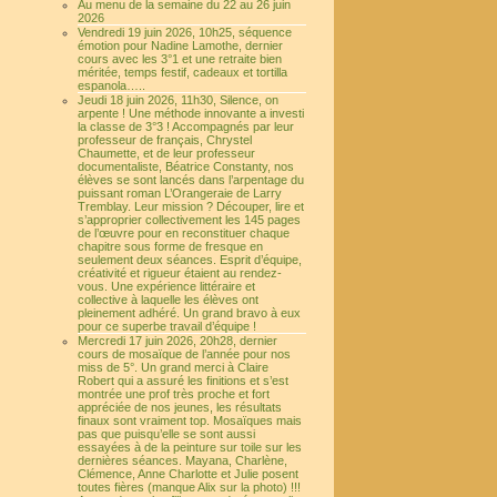
Au menu de la semaine du 22 au 26 juin
2026
Vendredi 19 juin 2026, 10h25, séquence
émotion pour Nadine Lamothe, dernier
cours avec les 3°1 et une retraite bien
méritée, temps festif, cadeaux et tortilla
espanola…..
Jeudi 18 juin 2026, 11h30, Silence, on
arpente ! Une méthode innovante a investi
la classe de 3°3 ! Accompagnés par leur
professeur de français, Chrystel
Chaumette, et de leur professeur
documentaliste, Béatrice Constanty, nos
élèves se sont lancés dans l’arpentage du
puissant roman L’Orangeraie de Larry
Tremblay. Leur mission ? Découper, lire et
s’approprier collectivement les 145 pages
de l’œuvre pour en reconstituer chaque
chapitre sous forme de fresque en
seulement deux séances. Esprit d’équipe,
créativité et rigueur étaient au rendez-
vous. Une expérience littéraire et
collective à laquelle les élèves ont
pleinement adhéré. Un grand bravo à eux
pour ce superbe travail d’équipe !
Mercredi 17 juin 2026, 20h28, dernier
cours de mosaïque de l’année pour nos
miss de 5°. Un grand merci à Claire
Robert qui a assuré les finitions et s’est
montrée une prof très proche et fort
appréciée de nos jeunes, les résultats
finaux sont vraiment top. Mosaïques mais
pas que puisqu’elle se sont aussi
essayées à de la peinture sur toile sur les
dernières séances. Mayana, Charlène,
Clémence, Anne Charlotte et Julie posent
toutes fières (manque Alix sur la photo) !!!