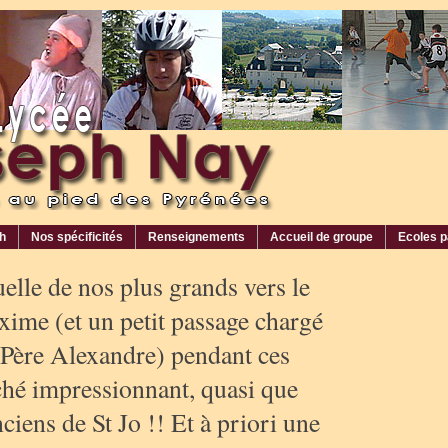
ph
Nos spécificités
Renseignements
Accueil de groupe
Ecoles p
tuelle de nos plus grands vers le
ime (et un petit passage chargé
 Père Alexandre) pendant ces
ché impressionnant, quasi que
ciens de St Jo !! Et à priori une