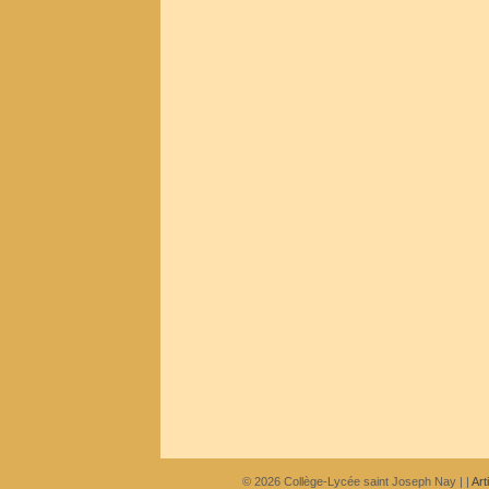
© 2026
Collège-Lycée saint Joseph Nay
|
|
Art