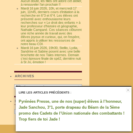
Aucun doute, les filles ont adoré cet atelier,
à renouveler l’an prochain !!
Mardi 16 juin 2026, 10h, et mercredi 17
juin, 11h45, derniers cours d’initiation à la
recherche en 6°3 et 6°4. Les élèves ont
présenté avec enthousiasme leurs
recherches sur « Le droit des enfants » à
leur professeur d’histoire et géographie,
Nathalie Campané. Ces séances clôturent
une riche année de travail avec des
élèves joyeux et curieux, qui, on l’espère,
ont appris à utiliser les ressources de
notre beau CDI.
Mardi 16 juin 2026, 19h30, Stellio, Lydia,
Sandrine et Sabine posent avec une belle
brochette de nos Tales internes. Demain
c’est épreuve finale de spé2, dernière nuit
à St Jo, émotion !
ARCHIVES
Archives
LIRE LES ARTICLES PRÉCÉDENTS :
CATÉGORIES
Pyrénées Presse, une de nos (super) élèves à l’honneur,
Jade Sanchou, 3°1, porte drapeau du Béarn de la 5ème
Catégories
promo des Cadets de l’Union nationale des combattants !
Trop fiers de toi Jade !