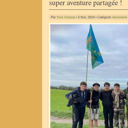
super aventure partagée !
Par
Yves Ginesta
• 5 Nov, 2024 • Catégorie:
Aumonerie