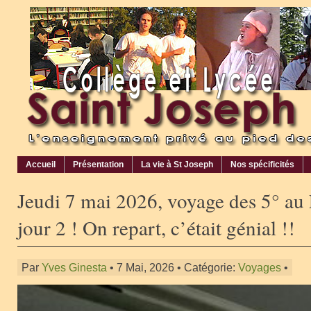
Accueil
Présentation
La vie à St Joseph
Nos spécificités
Jeudi 7 mai 2026, voyage des 5° au
jour 2 ! On repart, c’était génial !!
Par
Yves Ginesta
• 7 Mai, 2026 • Catégorie:
Voyages
•