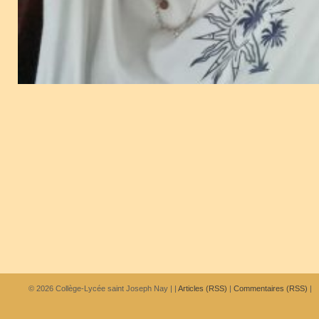
© 2026
Collège-Lycée saint Joseph Nay
|
|
Articles (RSS)
|
Commentaires (RSS)
|