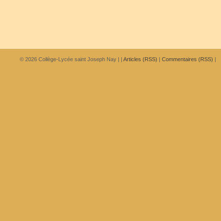
© 2026
Collège-Lycée saint Joseph Nay
|
|
Articles (RSS)
|
Commentaires (RSS)
|