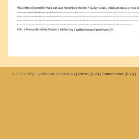
© 2026
Collège-Lycée saint Joseph Nay
|
|
Articles (RSS)
|
Commentaires (RSS)
|