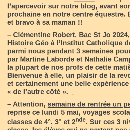
l’apercevoir sur notre blog, avant so
prochaine en notre centre équestre. 
et bravo à sa maman !!
–
Clémentine Robert
, Bac St Jo 2024
Histoire Géo à l’Institut Catholique 
parmi nous pendant 3 semaines pour
par Martine Laborde et Nathalie Ca
la plupart de nos profs de cette mat
Bienvenue à elle, un plaisir de la re
et certainement une belle expérience 
« de l’autre côté ».
– Attention,
semaine de rentrée un pe
reprise ce lundi 5 mai, voyages scola
nde
classes de 4°, 3° et 2
. Sur ces 3 n
classe, les élèves qui ne partent pas