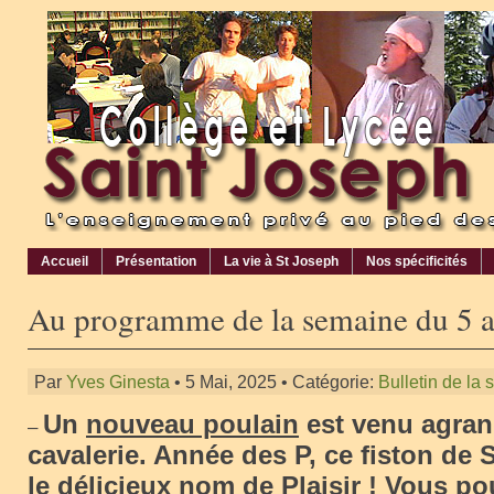
Accueil
Présentation
La vie à St Joseph
Nos spécificités
Au programme de la semaine du 5 
Par
Yves Ginesta
• 5 Mai, 2025 • Catégorie:
Bulletin de la
Un
nouveau poulain
est venu agran
–
cavalerie. Année des P, ce fiston de S
le délicieux nom de
Plaisir
! Vous po