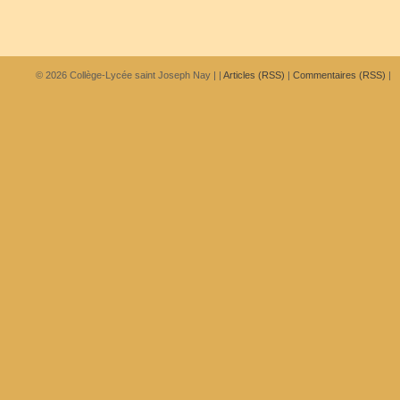
© 2026
Collège-Lycée saint Joseph Nay
|
|
Articles (RSS)
|
Commentaires (RSS)
|