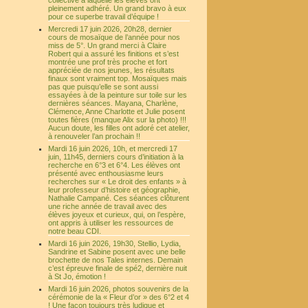
collective à laquelle les élèves ont
pleinement adhéré. Un grand bravo à eux
pour ce superbe travail d’équipe !
Mercredi 17 juin 2026, 20h28, dernier
cours de mosaïque de l’année pour nos
miss de 5°. Un grand merci à Claire
Robert qui a assuré les finitions et s’est
montrée une prof très proche et fort
appréciée de nos jeunes, les résultats
finaux sont vraiment top. Mosaïques mais
pas que puisqu’elle se sont aussi
essayées à de la peinture sur toile sur les
dernières séances. Mayana, Charlène,
Clémence, Anne Charlotte et Julie posent
toutes fières (manque Alix sur la photo) !!!
Aucun doute, les filles ont adoré cet atelier,
à renouveler l’an prochain !!
Mardi 16 juin 2026, 10h, et mercredi 17
juin, 11h45, derniers cours d’initiation à la
recherche en 6°3 et 6°4. Les élèves ont
présenté avec enthousiasme leurs
recherches sur « Le droit des enfants » à
leur professeur d’histoire et géographie,
Nathalie Campané. Ces séances clôturent
une riche année de travail avec des
élèves joyeux et curieux, qui, on l’espère,
ont appris à utiliser les ressources de
notre beau CDI.
Mardi 16 juin 2026, 19h30, Stellio, Lydia,
Sandrine et Sabine posent avec une belle
brochette de nos Tales internes. Demain
c’est épreuve finale de spé2, dernière nuit
à St Jo, émotion !
Mardi 16 juin 2026, photos souvenirs de la
cérémonie de la « Fleur d’or » des 6°2 et 4
! Une façon toujours très ludique et