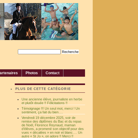
artenaires
Photos
Contact
PLUS DE CETTE CATÉGORIE
Une ancienne élève, journaliste en herbe
et plutôt douée !! Félicitations !!
Témoignage !!! Un seul mot, merci ! Un
sentiment, ça fait du bien….
Vendredi 19 décembre 2025, soir de
remise des diplômes du Bac et du repas
de Noël, Florence Reynaud, maman
d’élèves, a promené son objectif pour des
vues « décalées » en noir et blanc…. Un
autre « St Jo », on adore !! Merci !!