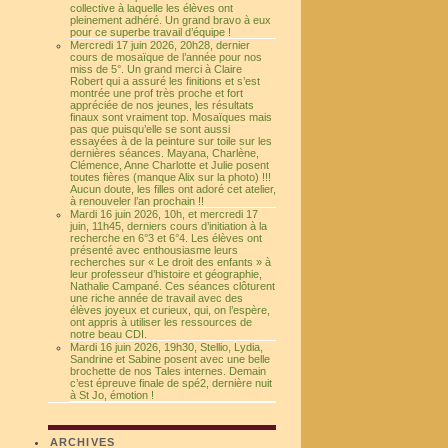
collective à laquelle les élèves ont
pleinement adhéré. Un grand bravo à eux
pour ce superbe travail d’équipe !
Mercredi 17 juin 2026, 20h28, dernier
cours de mosaïque de l’année pour nos
miss de 5°. Un grand merci à Claire
Robert qui a assuré les finitions et s’est
montrée une prof très proche et fort
appréciée de nos jeunes, les résultats
finaux sont vraiment top. Mosaïques mais
pas que puisqu’elle se sont aussi
essayées à de la peinture sur toile sur les
dernières séances. Mayana, Charlène,
Clémence, Anne Charlotte et Julie posent
toutes fières (manque Alix sur la photo) !!!
Aucun doute, les filles ont adoré cet atelier,
à renouveler l’an prochain !!
Mardi 16 juin 2026, 10h, et mercredi 17
juin, 11h45, derniers cours d’initiation à la
recherche en 6°3 et 6°4. Les élèves ont
présenté avec enthousiasme leurs
recherches sur « Le droit des enfants » à
leur professeur d’histoire et géographie,
Nathalie Campané. Ces séances clôturent
une riche année de travail avec des
élèves joyeux et curieux, qui, on l’espère,
ont appris à utiliser les ressources de
notre beau CDI.
Mardi 16 juin 2026, 19h30, Stellio, Lydia,
Sandrine et Sabine posent avec une belle
brochette de nos Tales internes. Demain
c’est épreuve finale de spé2, dernière nuit
à St Jo, émotion !
ARCHIVES