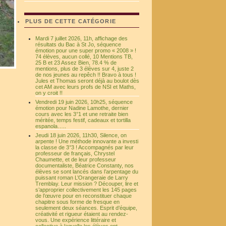
PLUS DE CETTE CATÉGORIE
Mardi 7 juillet 2026, 11h, affichage des
résultats du Bac à St Jo, séquence
émotion pour une super promo « 2008 » !
74 élèves, aucun collé, 10 Mentions TB,
25 B et 23 Assez Bien, 78.4 % de
mentions, plus de 3 élèves sur 4, juste 2
de nos jeunes au repêch !! Bravo à tous !
Jules et Thomas seront déjà au boulot dès
cet AM avec leurs profs de NSI et Maths,
on y croit !!
Vendredi 19 juin 2026, 10h25, séquence
émotion pour Nadine Lamothe, dernier
cours avec les 3°1 et une retraite bien
méritée, temps festif, cadeaux et tortilla
espanola…..
Jeudi 18 juin 2026, 11h30, Silence, on
arpente ! Une méthode innovante a investi
la classe de 3°3 ! Accompagnés par leur
professeur de français, Chrystel
Chaumette, et de leur professeur
documentaliste, Béatrice Constanty, nos
élèves se sont lancés dans l’arpentage du
puissant roman L’Orangeraie de Larry
Tremblay. Leur mission ? Découper, lire et
s’approprier collectivement les 145 pages
de l’œuvre pour en reconstituer chaque
chapitre sous forme de fresque en
seulement deux séances. Esprit d’équipe,
créativité et rigueur étaient au rendez-
vous. Une expérience littéraire et