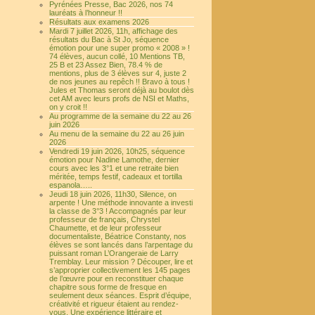
Pyrénées Presse, Bac 2026, nos 74
lauréats à l’honneur !!
Résultats aux examens 2026
Mardi 7 juillet 2026, 11h, affichage des
résultats du Bac à St Jo, séquence
émotion pour une super promo « 2008 » !
74 élèves, aucun collé, 10 Mentions TB,
25 B et 23 Assez Bien, 78.4 % de
mentions, plus de 3 élèves sur 4, juste 2
de nos jeunes au repêch !! Bravo à tous !
Jules et Thomas seront déjà au boulot dès
cet AM avec leurs profs de NSI et Maths,
on y croit !!
Au programme de la semaine du 22 au 26
juin 2026
Au menu de la semaine du 22 au 26 juin
2026
Vendredi 19 juin 2026, 10h25, séquence
émotion pour Nadine Lamothe, dernier
cours avec les 3°1 et une retraite bien
méritée, temps festif, cadeaux et tortilla
espanola…..
Jeudi 18 juin 2026, 11h30, Silence, on
arpente ! Une méthode innovante a investi
la classe de 3°3 ! Accompagnés par leur
professeur de français, Chrystel
Chaumette, et de leur professeur
documentaliste, Béatrice Constanty, nos
élèves se sont lancés dans l’arpentage du
puissant roman L’Orangeraie de Larry
Tremblay. Leur mission ? Découper, lire et
s’approprier collectivement les 145 pages
de l’œuvre pour en reconstituer chaque
chapitre sous forme de fresque en
seulement deux séances. Esprit d’équipe,
créativité et rigueur étaient au rendez-
vous. Une expérience littéraire et