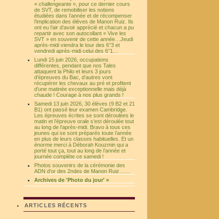
« challengeante », pour ce dernier cours
de SVT, de remobiliser les notions
étudiées dans l’année et de récompenser
l’implication des élèves de Manon Ruiz. Ils
ont eu l’air d’avoir apprécié et chacun a pu
repartir avec son autocollant « Vive les
SVT » en souvenir de cette année…Jeudi
après-midi viendra le tour des 6°3 et
vendredi après-midi celui des 6°1…
Lundi 15 juin 2026, occupations
différentes, pendant que nos Tales
attaquent la Philo et leurs 3 jours
d’épreuves du Bac, d’autres vont
récupérer les chevaux au pré et profitent
d’une matinée exceptionnelle mais déjà
chaude ! Courage à nos plus grands !
Samedi 13 juin 2026, 30 élèves (9 B2 et 21
B1) ont passé leur examen Cambridge.
Les épreuves écrites se sont déroulées le
matin et l’épreuve orale s’est déroulée tout
au long de l’après-midi. Bravo à tous ces
jeunes qui se sont préparés toute l’année
en plus de leurs classes habituelles. Et un
énorme merci à Déborah Kouzmin qui a
porté tout ça, tout au long de l’année et
journée complète ce samedi !
Photos souvenirs de la cérémonie des
ADN d’or des 2ndes de Manon Ruiz……
Archives de 'Photo du jour' »
ARTICLES RÉCENTS