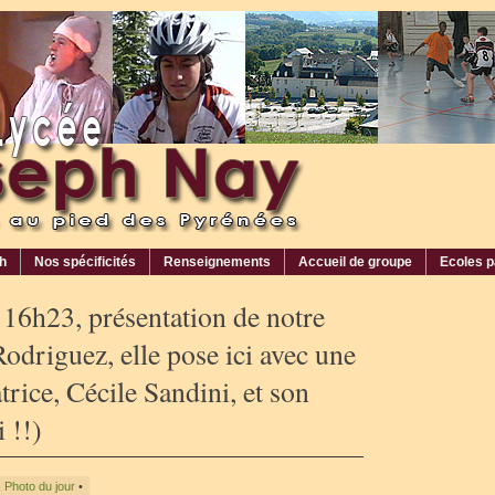
ph
Nos spécificités
Renseignements
Accueil de groupe
Ecoles p
16h23, présentation de notre
odriguez, elle pose ici avec une
rice, Cécile Sandini, et son
 !!)
,
Photo du jour
•