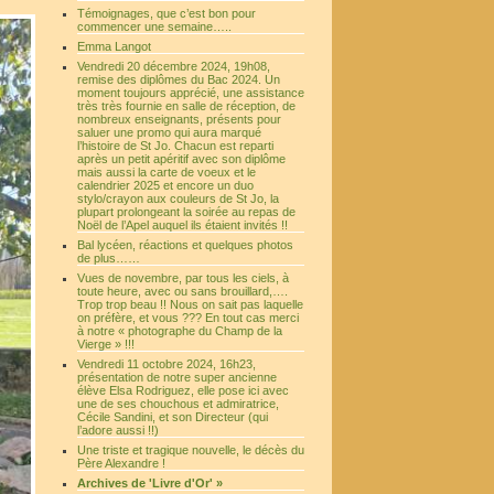
Témoignages, que c’est bon pour
commencer une semaine…..
Emma Langot
Vendredi 20 décembre 2024, 19h08,
remise des diplômes du Bac 2024. Un
moment toujours apprécié, une assistance
très très fournie en salle de réception, de
nombreux enseignants, présents pour
saluer une promo qui aura marqué
l’histoire de St Jo. Chacun est reparti
après un petit apéritif avec son diplôme
mais aussi la carte de voeux et le
calendrier 2025 et encore un duo
stylo/crayon aux couleurs de St Jo, la
plupart prolongeant la soirée au repas de
Noël de l’Apel auquel ils étaient invités !!
Bal lycéen, réactions et quelques photos
de plus……
Vues de novembre, par tous les ciels, à
toute heure, avec ou sans brouillard,….
Trop trop beau !! Nous on sait pas laquelle
on préfère, et vous ??? En tout cas merci
à notre « photographe du Champ de la
Vierge » !!!
Vendredi 11 octobre 2024, 16h23,
présentation de notre super ancienne
élève Elsa Rodriguez, elle pose ici avec
une de ses chouchous et admiratrice,
Cécile Sandini, et son Directeur (qui
l’adore aussi !!)
Une triste et tragique nouvelle, le décès du
Père Alexandre !
Archives de 'Livre d'Or' »