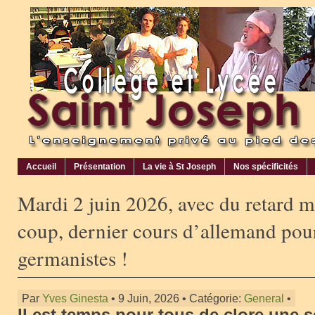
Accueil
Présentation
La vie à St Joseph
Nos spécificités
Mardi 2 juin 2026, avec du retard ma
coup, dernier cours d’allemand pou
germanistes !
Par
Yves Ginesta
• 9 Juin, 2026 • Catégorie:
General
•
Il est temps pour tous de clore une 