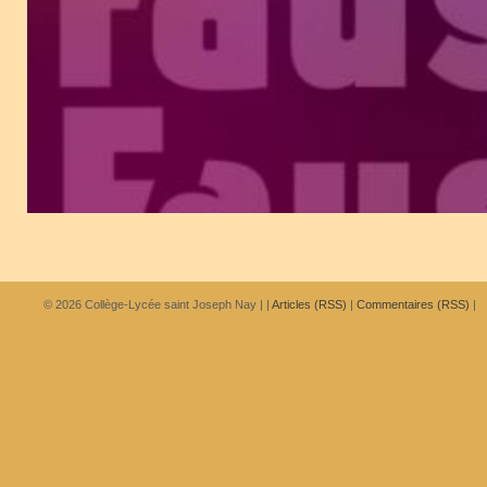
© 2026
Collège-Lycée saint Joseph Nay
|
|
Articles (RSS)
|
Commentaires (RSS)
|