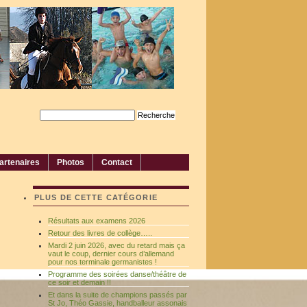
artenaires
Photos
Contact
PLUS DE CETTE CATÉGORIE
Résultats aux examens 2026
Retour des livres de collège…..
Mardi 2 juin 2026, avec du retard mais ça
vaut le coup, dernier cours d’allemand
pour nos terminale germanistes !
Programme des soirées danse/théâtre de
ce soir et demain !!
Et dans la suite de champions passés par
St Jo, Théo Gassie, handballeur assonais