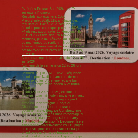
Pyrénées Presse, Bac 2026, nos 74
lauréats à l’honneur !!
Résultats aux examens 2026
Mardi 7 juillet 2026, 11h, affichage des
résultats du Bac à St Jo, séquence
émotion pour une super promo « 2008 » !
74 élèves, aucun collé, 10 Mentions TB,
25 B et 23 Assez Bien, 78.4 % de
mentions, plus de 3 élèves sur 4, juste 2
de nos jeunes au repêch !! Bravo à tous !
Jules et Thomas seront déjà au boulot dès
cet AM avec leurs profs de NSI et Maths,
on y croit !!
Au programme de la semaine du 22 au 26
juin 2026
Au menu de la semaine du 22 au 26 juin
2026
Vendredi 19 juin 2026, 10h25, séquence
émotion pour Nadine Lamothe, dernier
cours avec les 3°1 et une retraite bien
méritée, temps festif, cadeaux et tortilla
espanola…..
Jeudi 18 juin 2026, 11h30, Silence, on
arpente ! Une méthode innovante a investi
la classe de 3°3 ! Accompagnés par leur
professeur de français, Chrystel
Chaumette, et de leur professeur
documentaliste, Béatrice Constanty, nos
élèves se sont lancés dans l’arpentage du
puissant roman L’Orangeraie de Larry
Tremblay. Leur mission ? Découper, lire et
s’approprier collectivement les 145 pages
de l’œuvre pour en reconstituer chaque
chapitre sous forme de fresque en
seulement deux séances. Esprit d’équipe,