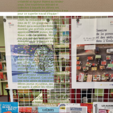
créativité et rigueur étaient au rendez-
vous. Une expérience littéraire et
collective à laquelle les élèves ont
pleinement adhéré. Un grand bravo à eux
pour ce superbe travail d’équipe !
Mercredi 17 juin 2026, 20h28, dernier
cours de mosaïque de l’année pour nos
miss de 5°. Un grand merci à Claire
Robert qui a assuré les finitions et s’est
montrée une prof très proche et fort
appréciée de nos jeunes, les résultats
finaux sont vraiment top. Mosaïques mais
pas que puisqu’elle se sont aussi
essayées à de la peinture sur toile sur les
dernières séances. Mayana, Charlène,
Clémence, Anne Charlotte et Julie posent
toutes fières (manque Alix sur la photo) !!!
Aucun doute, les filles ont adoré cet atelier,
à renouveler l’an prochain !!
Mardi 16 juin 2026, 10h, et mercredi 17
juin, 11h45, derniers cours d’initiation à la
recherche en 6°3 et 6°4. Les élèves ont
présenté avec enthousiasme leurs
recherches sur « Le droit des enfants » à
leur professeur d’histoire et géographie,
Nathalie Campané. Ces séances clôturent
une riche année de travail avec des
élèves joyeux et curieux, qui, on l’espère,
ont appris à utiliser les ressources de
notre beau CDI.
Mardi 16 juin 2026, 19h30, Stellio, Lydia,
Sandrine et Sabine posent avec une belle
brochette de nos Tales internes. Demain
c’est épreuve finale de spé2, dernière nuit
à St Jo, émotion !