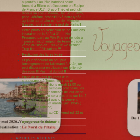
aujourd’hui au Pôle handball palois,
licencié à Billère et sélectionné en Equipe
de France U17 ! Bravo Théo et petit clin
d’oeil à sa soeur Manon, Bac St Jo 2025,
papa, Jérôme, prof d’EPS à notre lycée
agricole partenaire et mamie, Michelle
Gassie, notre ancienne prof de Maths !
Petite photo souvenir d’un de nos anciens
locataires de la 6° à la 3°….. Noé
Fresquet, parti au Pôle France de judo à
Talence, finit champion de France cadet
2ème division en – 90 kg le we dernier…
Trop fier !!! Félicitations !!!
Restitution des livres lycée
Et pour découvrir un peu plus
l’enseignement de l’allemand à St Jo, un
petit diaporama en cliquant sur le lien ci-
dessous !!! Pas mal du tout !!
Envie de devenir figurants d’un
« bodytape » ? Toutes les infos ci-
dessous…. Répétitions mardi 12:00 ou
mercredi 13:00 la semaine prochaine, les
élèves viennent en fonction de leur dispo.
Annabelle Carrazé sera présente sur les 2
temps, ils viennent quand ils peuvent.
Spectacle lundi 8 et mardi 9 juin 19:45 (
tout est sur l’affiche)
Tournoi d’échecs au CDI, vendredi 22 et
29 mai au CDI……
Archives de 'General' »
ARTICLES RÉCENTS