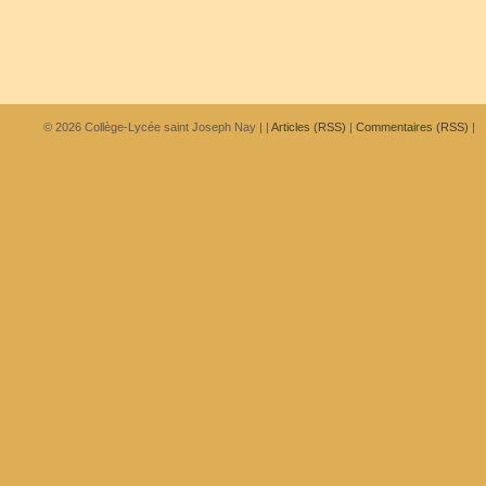
© 2026
Collège-Lycée saint Joseph Nay
|
|
Articles (RSS)
|
Commentaires (RSS)
|