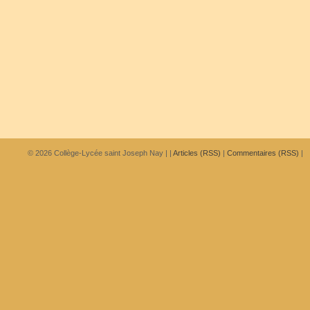
© 2026
Collège-Lycée saint Joseph Nay
|
|
Articles (RSS)
|
Commentaires (RSS)
|