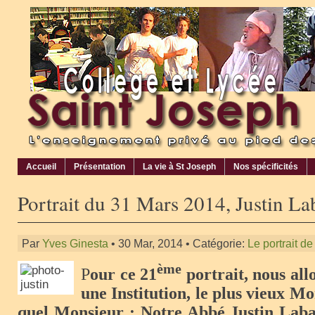
Accueil
Présentation
La vie à St Joseph
Nos spécificités
Portrait du 31 Mars 2014, Justin La
Par
Yves Ginesta
• 30 Mar, 2014 • Catégorie:
Le portrait d
ème
P
our ce 21
portrait, nous all
une Institution, le plus vieux Mo
quel Monsieur : Notre Abbé Justin Laban