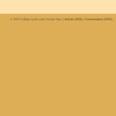
© 2026
Collège-Lycée saint Joseph Nay
|
|
Articles (RSS)
|
Commentaires (RSS)
|