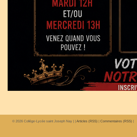
© 2026
Collège-Lycée saint Joseph Nay
|
|
Articles (RSS)
|
Commentaires (RSS)
|