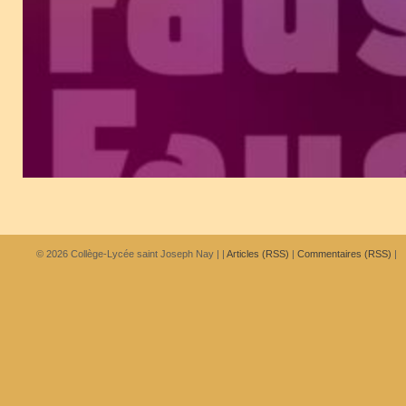
© 2026
Collège-Lycée saint Joseph Nay
|
|
Articles (RSS)
|
Commentaires (RSS)
|