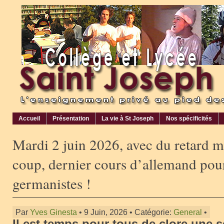
Accueil
Présentation
La vie à St Joseph
Nos spécificités
Mardi 2 juin 2026, avec du retard ma
coup, dernier cours d’allemand pou
germanistes !
Par
Yves Ginesta
• 9 Juin, 2026 • Catégorie:
General
•
Il est temps pour tous de clore une 