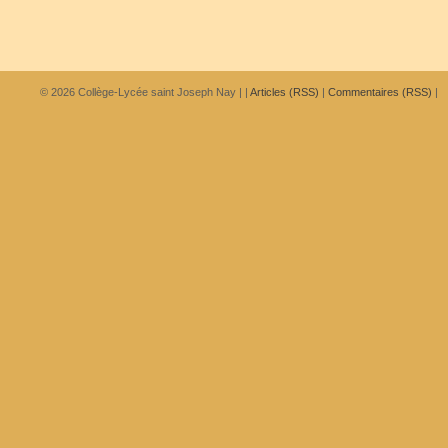
© 2026
Collège-Lycée saint Joseph Nay
|
|
Articles (RSS)
|
Commentaires (RSS)
|