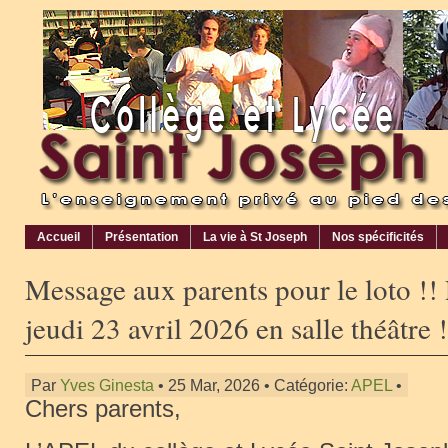
Accueil
Présentation
La vie à St Joseph
Nos spécificités
Message aux parents pour le loto !
jeudi 23 avril 2026 en salle théâtre !
Par
Yves Ginesta
• 25 Mar, 2026 • Catégorie:
APEL
•
Chers parents,