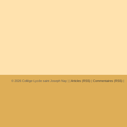
© 2026
Collège-Lycée saint Joseph Nay
|
|
Articles (RSS)
|
Commentaires (RSS)
|