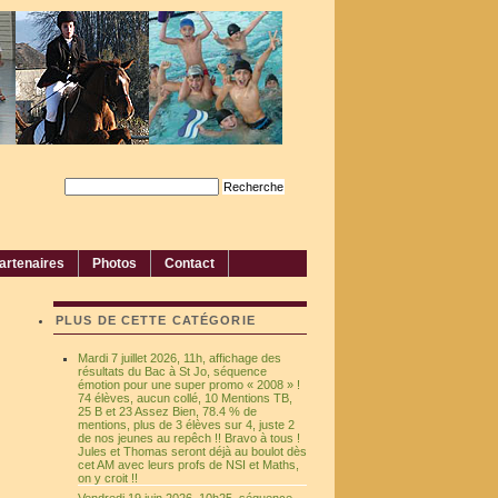
artenaires
Photos
Contact
PLUS DE CETTE CATÉGORIE
Mardi 7 juillet 2026, 11h, affichage des
résultats du Bac à St Jo, séquence
émotion pour une super promo « 2008 » !
74 élèves, aucun collé, 10 Mentions TB,
25 B et 23 Assez Bien, 78.4 % de
mentions, plus de 3 élèves sur 4, juste 2
de nos jeunes au repêch !! Bravo à tous !
Jules et Thomas seront déjà au boulot dès
cet AM avec leurs profs de NSI et Maths,
on y croit !!