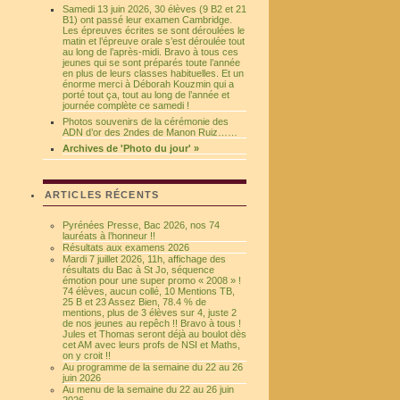
Samedi 13 juin 2026, 30 élèves (9 B2 et 21
B1) ont passé leur examen Cambridge.
Les épreuves écrites se sont déroulées le
matin et l’épreuve orale s’est déroulée tout
au long de l’après-midi. Bravo à tous ces
jeunes qui se sont préparés toute l’année
en plus de leurs classes habituelles. Et un
énorme merci à Déborah Kouzmin qui a
porté tout ça, tout au long de l’année et
journée complète ce samedi !
Photos souvenirs de la cérémonie des
ADN d’or des 2ndes de Manon Ruiz……
Archives de 'Photo du jour' »
ARTICLES RÉCENTS
Pyrénées Presse, Bac 2026, nos 74
lauréats à l’honneur !!
Résultats aux examens 2026
Mardi 7 juillet 2026, 11h, affichage des
résultats du Bac à St Jo, séquence
émotion pour une super promo « 2008 » !
74 élèves, aucun collé, 10 Mentions TB,
25 B et 23 Assez Bien, 78.4 % de
mentions, plus de 3 élèves sur 4, juste 2
de nos jeunes au repêch !! Bravo à tous !
Jules et Thomas seront déjà au boulot dès
cet AM avec leurs profs de NSI et Maths,
on y croit !!
Au programme de la semaine du 22 au 26
juin 2026
Au menu de la semaine du 22 au 26 juin