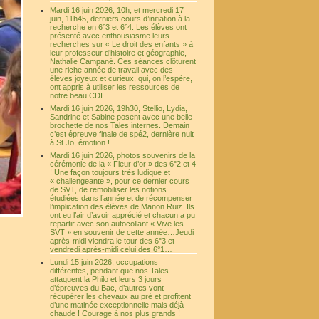
Mardi 16 juin 2026, 10h, et mercredi 17
juin, 11h45, derniers cours d’initiation à la
recherche en 6°3 et 6°4. Les élèves ont
présenté avec enthousiasme leurs
recherches sur « Le droit des enfants » à
leur professeur d’histoire et géographie,
Nathalie Campané. Ces séances clôturent
une riche année de travail avec des
élèves joyeux et curieux, qui, on l’espère,
ont appris à utiliser les ressources de
notre beau CDI.
Mardi 16 juin 2026, 19h30, Stellio, Lydia,
Sandrine et Sabine posent avec une belle
brochette de nos Tales internes. Demain
c’est épreuve finale de spé2, dernière nuit
à St Jo, émotion !
Mardi 16 juin 2026, photos souvenirs de la
cérémonie de la « Fleur d’or » des 6°2 et 4
! Une façon toujours très ludique et
« challengeante », pour ce dernier cours
de SVT, de remobiliser les notions
étudiées dans l’année et de récompenser
l’implication des élèves de Manon Ruiz. Ils
ont eu l’air d’avoir apprécié et chacun a pu
repartir avec son autocollant « Vive les
SVT » en souvenir de cette année…Jeudi
après-midi viendra le tour des 6°3 et
vendredi après-midi celui des 6°1…
Lundi 15 juin 2026, occupations
différentes, pendant que nos Tales
attaquent la Philo et leurs 3 jours
d’épreuves du Bac, d’autres vont
récupérer les chevaux au pré et profitent
d’une matinée exceptionnelle mais déjà
chaude ! Courage à nos plus grands !