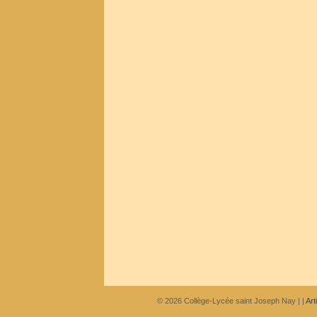
© 2026
Collège-Lycée saint Joseph Nay
|
|
Art