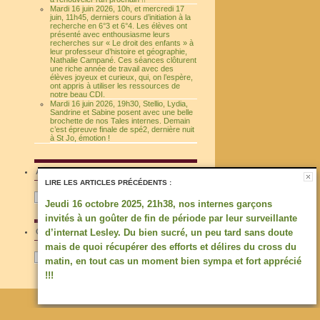
Mardi 16 juin 2026, 10h, et mercredi 17
juin, 11h45, derniers cours d’initiation à la
recherche en 6°3 et 6°4. Les élèves ont
présenté avec enthousiasme leurs
recherches sur « Le droit des enfants » à
leur professeur d’histoire et géographie,
Nathalie Campané. Ces séances clôturent
une riche année de travail avec des
élèves joyeux et curieux, qui, on l’espère,
ont appris à utiliser les ressources de
notre beau CDI.
Mardi 16 juin 2026, 19h30, Stellio, Lydia,
Sandrine et Sabine posent avec une belle
brochette de nos Tales internes. Demain
c’est épreuve finale de spé2, dernière nuit
à St Jo, émotion !
ARCHIVES
LIRE LES ARTICLES PRÉCÉDENTS :
Archives
Jeudi 16 octobre 2025, 21h38, nos internes garçons
invités à un goûter de fin de période par leur surveillante
CATÉGORIES
d’internat Lesley. Du bien sucré, un peu tard sans doute
mais de quoi récupérer des efforts et délires du cross du
Catégories
matin, en tout cas un moment bien sympa et fort apprécié
!!!