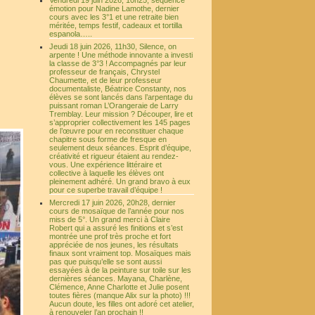
Vendredi 19 juin 2026, 10h25, séquence
émotion pour Nadine Lamothe, dernier
cours avec les 3°1 et une retraite bien
méritée, temps festif, cadeaux et tortilla
espanola…..
Jeudi 18 juin 2026, 11h30, Silence, on
arpente ! Une méthode innovante a investi
la classe de 3°3 ! Accompagnés par leur
professeur de français, Chrystel
Chaumette, et de leur professeur
documentaliste, Béatrice Constanty, nos
élèves se sont lancés dans l’arpentage du
puissant roman L’Orangeraie de Larry
Tremblay. Leur mission ? Découper, lire et
s’approprier collectivement les 145 pages
de l’œuvre pour en reconstituer chaque
chapitre sous forme de fresque en
seulement deux séances. Esprit d’équipe,
créativité et rigueur étaient au rendez-
vous. Une expérience littéraire et
collective à laquelle les élèves ont
pleinement adhéré. Un grand bravo à eux
pour ce superbe travail d’équipe !
Mercredi 17 juin 2026, 20h28, dernier
cours de mosaïque de l’année pour nos
miss de 5°. Un grand merci à Claire
Robert qui a assuré les finitions et s’est
montrée une prof très proche et fort
appréciée de nos jeunes, les résultats
finaux sont vraiment top. Mosaïques mais
pas que puisqu’elle se sont aussi
essayées à de la peinture sur toile sur les
dernières séances. Mayana, Charlène,
Clémence, Anne Charlotte et Julie posent
toutes fières (manque Alix sur la photo) !!!
Aucun doute, les filles ont adoré cet atelier,
à renouveler l’an prochain !!