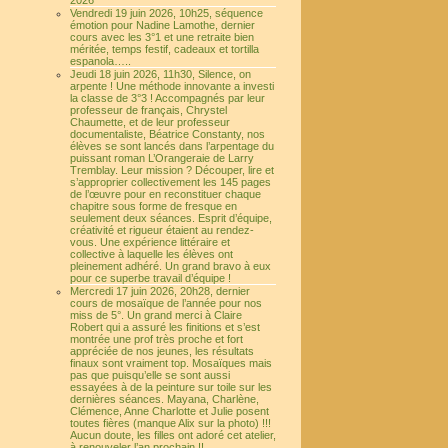
2026
Vendredi 19 juin 2026, 10h25, séquence
émotion pour Nadine Lamothe, dernier
cours avec les 3°1 et une retraite bien
méritée, temps festif, cadeaux et tortilla
espanola…..
Jeudi 18 juin 2026, 11h30, Silence, on
arpente ! Une méthode innovante a investi
la classe de 3°3 ! Accompagnés par leur
professeur de français, Chrystel
Chaumette, et de leur professeur
documentaliste, Béatrice Constanty, nos
élèves se sont lancés dans l’arpentage du
puissant roman L’Orangeraie de Larry
Tremblay. Leur mission ? Découper, lire et
s’approprier collectivement les 145 pages
de l’œuvre pour en reconstituer chaque
chapitre sous forme de fresque en
seulement deux séances. Esprit d’équipe,
créativité et rigueur étaient au rendez-
vous. Une expérience littéraire et
collective à laquelle les élèves ont
pleinement adhéré. Un grand bravo à eux
pour ce superbe travail d’équipe !
Mercredi 17 juin 2026, 20h28, dernier
cours de mosaïque de l’année pour nos
miss de 5°. Un grand merci à Claire
Robert qui a assuré les finitions et s’est
montrée une prof très proche et fort
appréciée de nos jeunes, les résultats
finaux sont vraiment top. Mosaïques mais
pas que puisqu’elle se sont aussi
essayées à de la peinture sur toile sur les
dernières séances. Mayana, Charlène,
Clémence, Anne Charlotte et Julie posent
toutes fières (manque Alix sur la photo) !!!
Aucun doute, les filles ont adoré cet atelier,
à renouveler l’an prochain !!