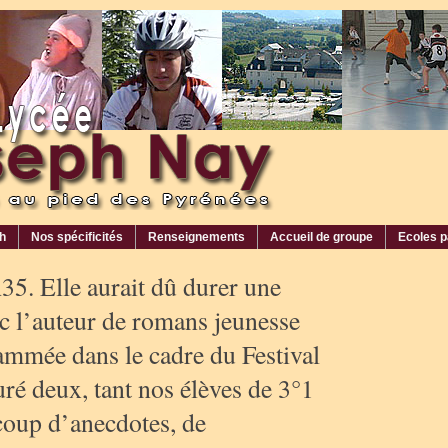
ph
Nos spécificités
Renseignements
Accueil de groupe
Ecoles p
35. Elle aurait dû durer une
 l’auteur de romans jeunesse
mmée dans le cadre du Festival
ré deux, tant nos élèves de 3°1
coup d’anecdotes, de