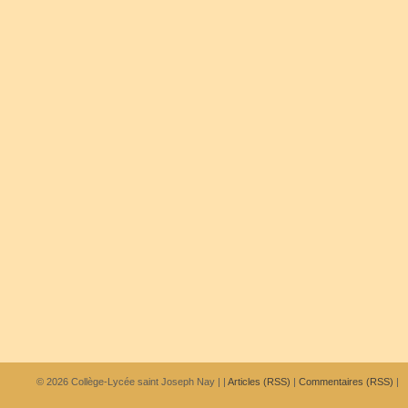
© 2026
Collège-Lycée saint Joseph Nay
|
|
Articles (RSS)
|
Commentaires (RSS)
|