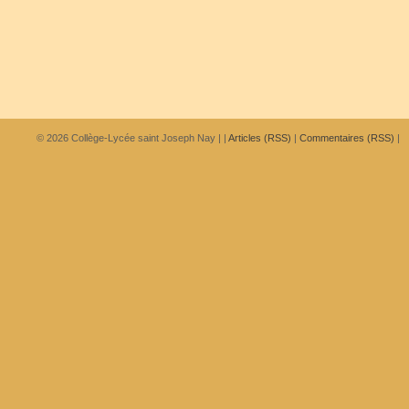
© 2026
Collège-Lycée saint Joseph Nay
|
|
Articles (RSS)
|
Commentaires (RSS)
|