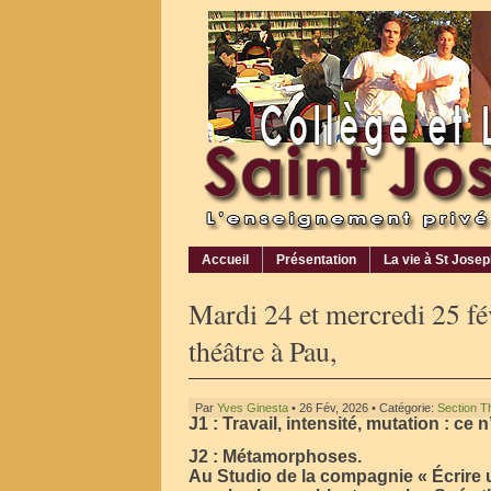
Accueil
Présentation
La vie à St Jose
Mardi 24 et mercredi 25 fé
théâtre à Pau,
Par
Yves Ginesta
• 26 Fév, 2026 • Catégorie:
Section T
J1 : Travail, intensité, mutation : ce 
J2 : Métamorphoses.
Au Studio de la compagnie « Écrire 