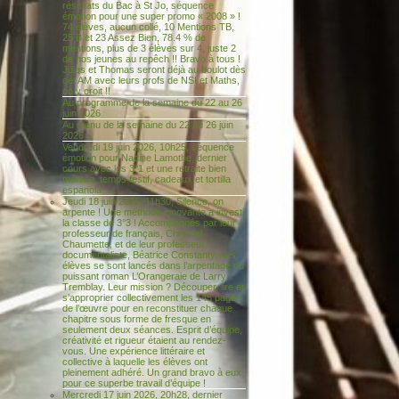
résultats du Bac à St Jo, séquence
émotion pour une super promo « 2008 » !
74 élèves, aucun collé, 10 Mentions TB,
25 B et 23 Assez Bien, 78.4 % de
mentions, plus de 3 élèves sur 4, juste 2
de nos jeunes au repêch !! Bravo à tous !
Jules et Thomas seront déjà au boulot dès
cet AM avec leurs profs de NSI et Maths,
on y croit !!
Au programme de la semaine du 22 au 26
juin 2026
Au menu de la semaine du 22 au 26 juin
2026
Vendredi 19 juin 2026, 10h25, séquence
émotion pour Nadine Lamothe, dernier
cours avec les 3°1 et une retraite bien
méritée, temps festif, cadeaux et tortilla
espanola…..
Jeudi 18 juin 2026, 11h30, Silence, on
arpente ! Une méthode innovante a investi
la classe de 3°3 ! Accompagnés par leur
professeur de français, Chrystel
Chaumette, et de leur professeur
documentaliste, Béatrice Constanty, nos
élèves se sont lancés dans l’arpentage du
puissant roman L’Orangeraie de Larry
Tremblay. Leur mission ? Découper, lire et
s’approprier collectivement les 145 pages
de l’œuvre pour en reconstituer chaque
chapitre sous forme de fresque en
seulement deux séances. Esprit d’équipe,
créativité et rigueur étaient au rendez-
vous. Une expérience littéraire et
collective à laquelle les élèves ont
pleinement adhéré. Un grand bravo à eux
pour ce superbe travail d’équipe !
Mercredi 17 juin 2026, 20h28, dernier