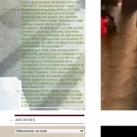
cours de mosaïque de l’année pour nos
miss de 5°. Un grand merci à Claire
Robert qui a assuré les finitions et s’est
montrée une prof très proche et fort
appréciée de nos jeunes, les résultats
finaux sont vraiment top. Mosaïques mais
pas que puisqu’elle se sont aussi
essayées à de la peinture sur toile sur les
dernières séances. Mayana, Charlène,
Clémence, Anne Charlotte et Julie posent
toutes fières (manque Alix sur la photo) !!!
Aucun doute, les filles ont adoré cet atelier,
à renouveler l’an prochain !!
Mardi 16 juin 2026, 10h, et mercredi 17
juin, 11h45, derniers cours d’initiation à la
recherche en 6°3 et 6°4. Les élèves ont
présenté avec enthousiasme leurs
recherches sur « Le droit des enfants » à
leur professeur d’histoire et géographie,
Nathalie Campané. Ces séances clôturent
une riche année de travail avec des
élèves joyeux et curieux, qui, on l’espère,
ont appris à utiliser les ressources de
notre beau CDI.
Mardi 16 juin 2026, 19h30, Stellio, Lydia,
Sandrine et Sabine posent avec une belle
brochette de nos Tales internes. Demain
c’est épreuve finale de spé2, dernière nuit
à St Jo, émotion !
ARCHIVES
Archives