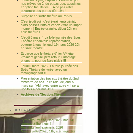
Jeudi soir 4 juin, Capitaine Fracasse par
nos élèves de 2nde et pas que, aussi nos
1° option facultative !!! A ne pas rater,
ouverture des portes dès 19h !!
Surprise en sortie théâtre au Parvis !
C’est jeudi soir, c’est (vraiment) génial,
alors passez l’info et venez vivre un super
moment ! Entrée gratuite, début 20h en
salle théâtre !
(Jeudi 5 mars :) La folle journée des Spés
Théâtre et nouvelle représentation,
ouverte à tous, le jeudi 19 mars 2026 20h
en salle théâtre !!
Et parce que le théâtre d’hier AM était
vraiment génial, petit retour « montage
photos », pour se faire plaisir !!!
Jeudi 5 mars 2026 : La folle journée des
Spés Théâtre de lycée, avec un
témoignage fort !!!
Présentation des travaux théâtre du 2nd
trimestre de nos 1° et Tale, ce jeudi 5
mars sur l’AM, avec entre autre « Il sera
une fois » par nos 1° !!
Archives de 'Section Théâtre' »
ARTICLES RÉCENTS
Pyrénées Presse, Bac 2026, nos 74
lauréats à l’honneur !!
Résultats aux examens 2026
Mardi 7 juillet 2026, 11h, affichage des