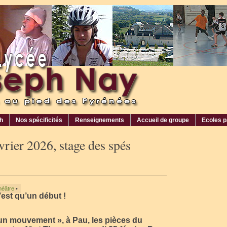
ph
Nos spécificités
Renseignements
Accueil de groupe
Ecoles p
vrier 2026, stage des spés
héâtre
•
n’est qu’un début !
un mouvement », à Pau, les pièces du