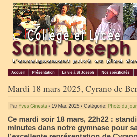
Accueil
Présentation
La vie à St Joseph
Nos spécificités
Mardi 18 mars 2025, Cyrano de Berg
Par
Yves Ginesta
• 19 Mar, 2025 • Catégorie:
Photo du jour
Ce mardi soir 18 mars, 22h22 : stand
minutes dans notre gymnase pour sa
l’excellente représentation de Cyran